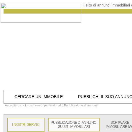
Il sito di annunci immobiliari
CERCARE UN IMMOBILE
PUBBLICHI IL SUO ANNUN
Accoglienza
> I nostri servizi professionali : Pubblicazione di annunci
PUBBLICAZIONE DI ANNUNCI
SOFTWARE
I NOSTRI SERVIZI
SU SITI IMMOBILIARI
IMMOBILIARE I