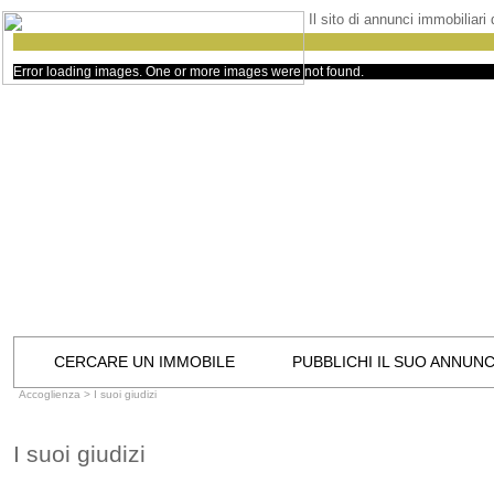
Il sito di annunci immobiliari
Error loading images. One or more images were not found.
CERCARE UN IMMOBILE
PUBBLICHI IL SUO ANNUN
Accoglienza
> I suoi giudizi
I suoi giudizi