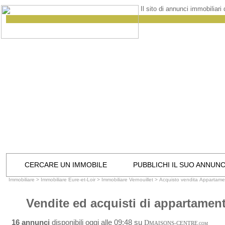
Il sito di annunci immobiliari
CERCARE UN IMMOBILE
PUBBLICHI IL SUO ANNUN
Immobiliare
>
Immobiliare Eure-et-Loir
>
Immobiliare Vernouillet
>
Acquisto vendita Appartamen
Vendite ed acquisti di appartamenti
16 annunci
disponibili oggi alle 09:48 su
D
MAISONS-CENTRE
.COM