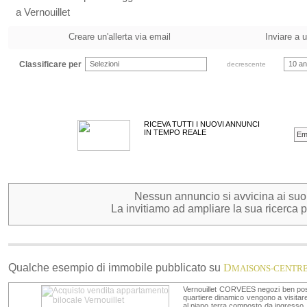
a Vernouillet
Creare un'allerta via email
Inviare a 
Classificare per
Selezioni
10 an
decrescente
RICEVA TUTTI I NUOVI ANNUNCI
IN TEMPO REALE
Nessun annuncio si avvicina ai suoi c
La invitiamo ad ampliare la sua ricerca pe
Qualche esempio di immobile pubblicato su
D
MAISONS-CENTR
Vernouillet CORVEES negozi ben posizio
quartiere dinamico vengono a visitare
al piano terra composto da ingresso, 