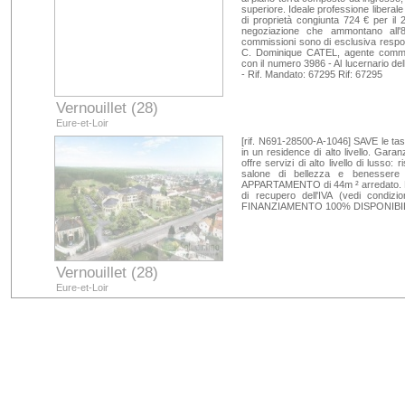
superiore. Ideale professione libera
di proprietà congiunta 724 € per il 
negoziazione che ammontano all'
commissioni sono di esclusiva respon
C. Dominique CATEL, agente comme
con il numero 3986 - Al lucernario de
- Rif. Mandato: 67295 Rif: 67295
Vernouillet (28)
Eure-et-Loir
[rif. N691-28500-A-1046] SAVE le t
in un residence di alto livello. Garan
offre servizi di alto livello di lusso: 
salone di bellezza e benessere p
APPARTAMENTO di 44m ² arredato. Par
di recupero dell'IVA (vedi condizi
FINANZIAMENTO 100% DISPONIBILI 
Vernouillet (28)
Eure-et-Loir