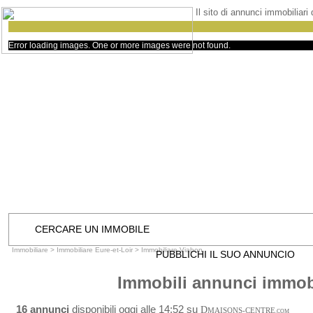
Il sito di annunci immobiliari
Error loading images. One or more images were not found.
CERCARE UN IMMOBILE
Immobiliare
>
Immobiliare Eure-et-Loir
>
Immobiliare Viabon
PUBBLICHI IL SUO ANNUNCIO
Immobili annunci immobi
16 annunci
disponibili oggi alle 14:52 su
D
MAISONS-CENTRE
.COM