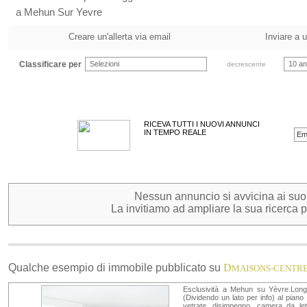
a Mehun Sur Yevre
Creare un'allerta via email
Inviare a 
Classificare per
Selezioni
10 an
decrescente
RICEVA TUTTI I NUOVI ANNUNCI
IN TEMPO REALE
Nessun annuncio si avvicina ai suoi c
La invitiamo ad ampliare la sua ricerca pe
Qualche esempio di immobile pubblicato su
D
MAISONS-CENTR
Esclusività a Mehun su Yèvre.Longè
(Dividendo un lato per info) al piano
vetrate, disimpegno, camera da le