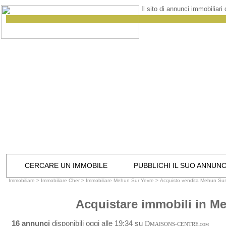
Il sito di annunci immobiliari
CERCARE UN IMMOBILE
PUBBLICHI IL SUO ANNUN
Immobiliare
>
Immobiliare Cher
>
Immobiliare Mehun Sur Yevre
>
Acquisto vendita Mehun Sur
Acquistare immobili in M
16 annunci
disponibili oggi alle 19:34 su
D
MAISONS-CENTRE
.COM