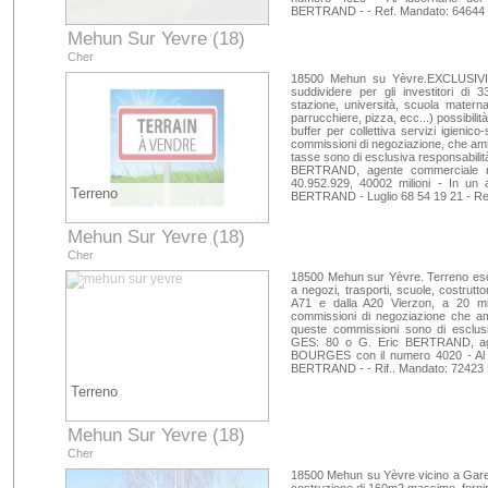
BERTRAND - - Ref. Mandato: 64644 
Mehun Sur Yevre (18)
Cher
18500 Mehun su Yèvre.EXCLUSIVIT
suddividere per gli investitori di 
stazione, università, scuola materna
parrucchiere, pizza, ecc...) possibilità 
buffer per collettiva servizi igienico
commissioni di negoziazione, che amm
tasse sono di esclusiva responsabilit
BERTRAND, agente commerciale re
40.952.929, 40002 milioni - In un a
Terreno
BERTRAND - Luglio 68 54 19 21 - Re
Mehun Sur Yevre (18)
Cher
18500 Mehun sur Yèvre. Terreno esclu
a negozi, trasporti, scuole, costrutto
A71 e dalla A20 Vierzon, a 20 min
commissioni di negoziazione che am
queste commissioni sono di esclusi
GES: 80 o G. Eric BERTRAND, age
BOURGES con il numero 4020 - Al luc
BERTRAND - - Rif.. Mandato: 72423 
Terreno
Mehun Sur Yevre (18)
Cher
18500 Mehun su Yèvre vicino a Gare