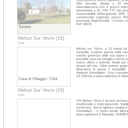
costruzione di 160m2 massimo, fornire s
29m facciata. Situato a 20 mi
www.alalucarne.com Il prezzo indic
ammontano a 33, 33% TTC del prezzo
responsabilità dell'acquirente. DP
commerciale registrato presso l
lucernario degli immobili - Il vostr
Ref: 69678
Terreno
Mehun Sur Yevre (18)
Cher
Mehun sur Yèvre, a 15 minuti da 
tranquilla, scoprire questa bella cas
volume generoso delle sue opere e l
possibile casa tua famiglia e anche or
vostro ufficio o azienda. Ideale per 
amanti del vino. Infine potrete goder
Mancanza di spazio e tranquillità
Network Immobiliare - Il tuo consulen
(rif 145516) a www.capifrance.fr Ma
Casa di Villaggio / Città
Mehun Sur Yevre (18)
Cher
ON Mehun Yèvre il terreno esclusivo
residenziale e molto piacevole. Viabi
sul terreno. Servizi igienico-sanit
Immobiliare - Il vostro locale Mic
www.capifrance.fr Mandato: 254588 