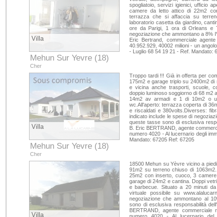
spogliatoio, servizi igienici, ufficio
camere da letto attico di 22m2 con
terrazza che si affaccia su terr
laboratorio casetta da giardino, cant
ore da Parigi, 1 ora di Orleans e 
negoziazione che ammontano a 8% IVA
Villa
Eric Bertrand, commerciale agent
40.952.929, 40002 milioni - un angolo
- Luglio 68 54 19 21 - Ref. Mandato: 
Mehun Sur Yevre (18)
Cher
Troppo tardi !!! Già in offerta per co
175m2 e garage triplo su 2400m2 di re
e vicina anche trasporti, scuole, 
doppio luminoso soggiorno di 68 m2 
14m2 av armadi e 1 di 10m2 o uff
wc.All'aperto: terrazza coperta di 36
e riscaldati e 380volts.Diverses: fib
indicato include le spese di negozia
queste tasse sono di esclusiva respo
Villa
B. Eric BERTRAND, agente commercia
numero 4020 - Al lucernario degli imm
Mandato: 67205 Ref: 67205
Mehun Sur Yevre (18)
Cher
18500 Mehun su Yèvre vicino a piedi:
91m2 su terreno chiuso di 1063m2.
25m2 con inserto, cuoco, 3 camere 
garage di 24m2 e cantina. Doppi vetri 
e barbecue. Situato a 20 minuti da
virtuale possibile su www.alalucar
negoziazione che ammontano al 10%
sono di esclusiva responsabilità del
BERTRAND, agente commerciale re
Villa
numero 4020 - Al lucernario del s