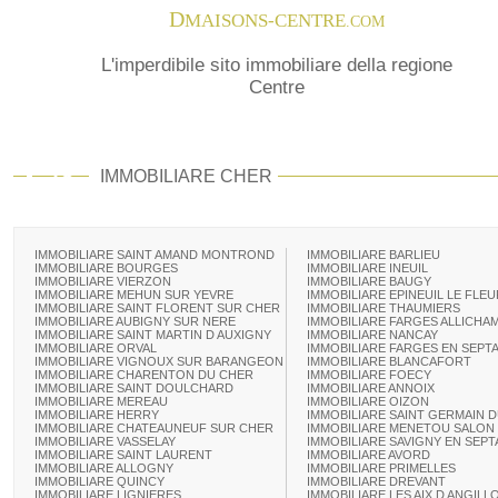
D
MAISONS-CENTRE
.COM
L'imperdibile sito immobiliare della regione
Centre
18
IMMOBILIARE CHER
IMMOBILIARE SAINT AMAND MONTROND
IMMOBILIARE BARLIEU
IMMOBILIARE BOURGES
IMMOBILIARE INEUIL
IMMOBILIARE VIERZON
IMMOBILIARE BAUGY
IMMOBILIARE MEHUN SUR YEVRE
IMMOBILIARE EPINEUIL LE FLEU
IMMOBILIARE SAINT FLORENT SUR CHER
IMMOBILIARE THAUMIERS
IMMOBILIARE AUBIGNY SUR NERE
IMMOBILIARE FARGES ALLICHA
IMMOBILIARE SAINT MARTIN D AUXIGNY
IMMOBILIARE NANCAY
IMMOBILIARE ORVAL
IMMOBILIARE FARGES EN SEPTA
IMMOBILIARE VIGNOUX SUR BARANGEON
IMMOBILIARE BLANCAFORT
IMMOBILIARE CHARENTON DU CHER
IMMOBILIARE FOECY
IMMOBILIARE SAINT DOULCHARD
IMMOBILIARE ANNOIX
IMMOBILIARE MEREAU
IMMOBILIARE OIZON
IMMOBILIARE HERRY
IMMOBILIARE SAINT GERMAIN 
IMMOBILIARE CHATEAUNEUF SUR CHER
IMMOBILIARE MENETOU SALON
IMMOBILIARE VASSELAY
IMMOBILIARE SAVIGNY EN SEPT
IMMOBILIARE SAINT LAURENT
IMMOBILIARE AVORD
IMMOBILIARE ALLOGNY
IMMOBILIARE PRIMELLES
IMMOBILIARE QUINCY
IMMOBILIARE DREVANT
IMMOBILIARE LIGNIERES
IMMOBILIARE LES AIX D ANGILL