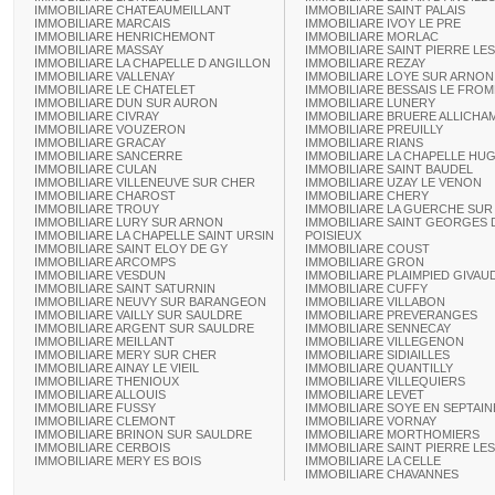
IMMOBILIARE CHATEAUMEILLANT
IMMOBILIARE SAINT PALAIS
IMMOBILIARE MARCAIS
IMMOBILIARE IVOY LE PRE
IMMOBILIARE HENRICHEMONT
IMMOBILIARE MORLAC
IMMOBILIARE MASSAY
IMMOBILIARE SAINT PIERRE LES
IMMOBILIARE LA CHAPELLE D ANGILLON
IMMOBILIARE REZAY
IMMOBILIARE VALLENAY
IMMOBILIARE LOYE SUR ARNON
IMMOBILIARE LE CHATELET
IMMOBILIARE BESSAIS LE FRO
IMMOBILIARE DUN SUR AURON
IMMOBILIARE LUNERY
IMMOBILIARE CIVRAY
IMMOBILIARE BRUERE ALLICHA
IMMOBILIARE VOUZERON
IMMOBILIARE PREUILLY
IMMOBILIARE GRACAY
IMMOBILIARE RIANS
IMMOBILIARE SANCERRE
IMMOBILIARE LA CHAPELLE HU
IMMOBILIARE CULAN
IMMOBILIARE SAINT BAUDEL
IMMOBILIARE VILLENEUVE SUR CHER
IMMOBILIARE UZAY LE VENON
IMMOBILIARE CHAROST
IMMOBILIARE CHERY
IMMOBILIARE TROUY
IMMOBILIARE LA GUERCHE SUR 
IMMOBILIARE LURY SUR ARNON
IMMOBILIARE SAINT GEORGES 
IMMOBILIARE LA CHAPELLE SAINT URSIN
POISIEUX
IMMOBILIARE SAINT ELOY DE GY
IMMOBILIARE COUST
IMMOBILIARE ARCOMPS
IMMOBILIARE GRON
IMMOBILIARE VESDUN
IMMOBILIARE PLAIMPIED GIVAU
IMMOBILIARE SAINT SATURNIN
IMMOBILIARE CUFFY
IMMOBILIARE NEUVY SUR BARANGEON
IMMOBILIARE VILLABON
IMMOBILIARE VAILLY SUR SAULDRE
IMMOBILIARE PREVERANGES
IMMOBILIARE ARGENT SUR SAULDRE
IMMOBILIARE SENNECAY
IMMOBILIARE MEILLANT
IMMOBILIARE VILLEGENON
IMMOBILIARE MERY SUR CHER
IMMOBILIARE SIDIAILLES
IMMOBILIARE AINAY LE VIEIL
IMMOBILIARE QUANTILLY
IMMOBILIARE THENIOUX
IMMOBILIARE VILLEQUIERS
IMMOBILIARE ALLOUIS
IMMOBILIARE LEVET
IMMOBILIARE FUSSY
IMMOBILIARE SOYE EN SEPTAIN
IMMOBILIARE CLEMONT
IMMOBILIARE VORNAY
IMMOBILIARE BRINON SUR SAULDRE
IMMOBILIARE MORTHOMIERS
IMMOBILIARE CERBOIS
IMMOBILIARE SAINT PIERRE LES
IMMOBILIARE MERY ES BOIS
IMMOBILIARE LA CELLE
IMMOBILIARE CHAVANNES