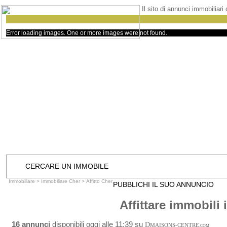
Il sito di annunci immobiliari
Error loading images. One or more images were not found.
CERCARE UN IMMOBILE
Immobiliare
>
Immobiliare Cher
>
Affitto Cher
PUBBLICHI IL SUO ANNUNCIO
Affittare immobili 
16 annunci
disponibili oggi alle 11:39 su
D
MAISONS-CENTRE
.COM