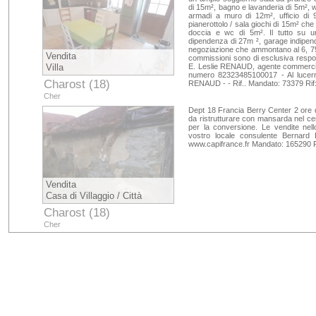
di 15m², bagno e lavanderia di 5m², w
armadi a muro di 12m², ufficio di 
pianerottolo / sala giochi di 15m² ch
doccia e wc di 5m². Il tutto su 
dipendenza di 27m ², garage indipende
negoziazione che ammontano al 6, 75
Vendita
commissioni sono di esclusiva respon
Villa
E. Leslie RENAUD, agente commercia
numero 82323485100017 - Al lucernar
Charost (18)
RENAUD - - Rif.. Mandato: 73379 Rif
Cher
Dept 18 Francia Berry Center 2 ore da
da ristrutturare con mansarda nel cen
per la conversione. Le vendite nel
vostro locale consulente Bernard 
www.capifrance.fr Mandato: 165290 
Vendita
Casa di Villaggio / Città
Charost (18)
Cher