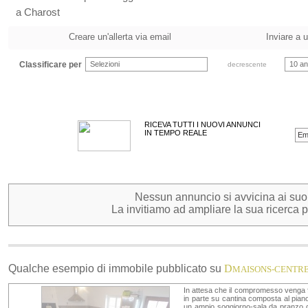
a Charost
Creare un'allerta via email
Inviare a 
Classificare per
Selezioni
10 an
decrescente
RICEVA TUTTI I NUOVI ANNUNCI
IN TEMPO REALE
Nessun annuncio si avvicina ai suoi c
La invitiamo ad ampliare la sua ricerca pe
Qualche esempio di immobile pubblicato su
D
MAISONS-CENTR
In attesa che il compromesso venga fi
in parte su cantina composta al piano
un ampio soggiorno-sala da pranzo 